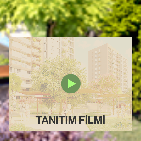
ulaşımı kolay olan proje, aynı zamanda
mevcut Atatürk
Havalimanı yerine yapılacak Millet Parkı, Atatürk Olimpiyat
Stadı
ve
İstanbul Havalimanına çok yakın bir konumda yer
alıyor.
TANITIM FİLMİ