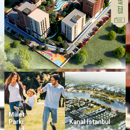
Miilet
Parkı
Kanal İstanbul