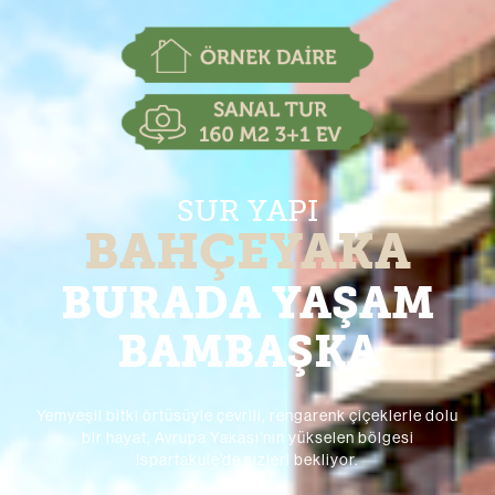
SUR YAPI
BAHÇEYAKA
BURADA YAŞAM
BAMBAŞKA
Yemyeşil bitki örtüsüyle çevrili, rengarenk çiçeklerle dolu
bir hayat, Avrupa Yakası’nın yükselen bölgesi
Ispartakule’de
sizleri bekliyor.