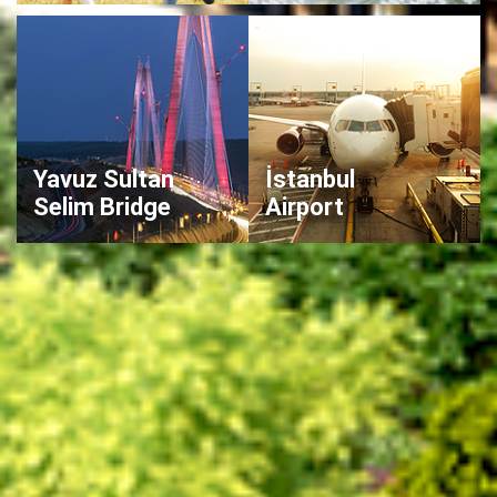
Yavuz Sultan
İstanbul
Selim Bridge
Airport
ÇİÇEK KOKULARI ARASINDA,
ŞEHRİN BAĞLANTI NOKTASINDA
Mis gibi kokan rengarenk çiçeklerden ve ağaçlardan oluşan
doğal hayatı uzaklarda aramanıza gerek yok, Bahçeyaka’da
şehir de doğa da yanı başınızda. Yapımı devam eden metro
istasyonuna yürüme mesafesinde olan ve Avrupa Otoyolu ve
Kuzey Marmara Otoyolu gibi İstanbul’un önemli ulaşım
ağlarının kesiştiği noktada, Avrupa’nın gelişen bölgesi
Ispartakule’de yükseliyor.
Yavuz Sultan Selim Köprüsü
’ne de